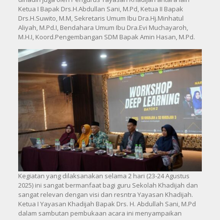
Ketua I Bapak Drs.H.Abdullan Sani, M.Pd, Ketua II Bapak
Drs.H.Suwito, M.M, Sekretaris Umum Ibu Dra.Hj.Minhatul
Aliyah, M.Pd.I, Bendahara Umum Ibu Dra.Evi Muchayaroh,
M.H.I, Koord.Pengembangan SDM Bapak Amin Hasan, M.Pd.
Kegiatan yang dilaksanakan selama 2 hari (23-24 Agustus
2025) ini sangat bermanfaat bagi guru Sekolah Khadijah dan
sangat relevan dengan visi dan resntra Yayasan Khadijah.
Ketua I Yayasan Khadijah Bapak Drs. H. Abdullah Sani, M.Pd
dalam sambutan pembukaan acara ini menyampaikan