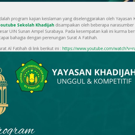
alah program kajian keislaman yang diselenggarakan oleh Yayasan
youtube Sekolah Khadijah
disampaikan oleh beberapa narasumber sa
sar UIN Sunan Ampel Surabaya. Pada kesempatan kali ini kurma ber
apai bahagia dengan perenungan Surat A Fatihah.
Al Fatihah di link berikut ini :
https://www.youtube.com/watch?v=