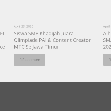
April 23, 2026
April
EI
Siswa SMP Khadijah Juara
Alh
Olimpiade PAI & Content Creator
SMA
nce
MTC Se Jawa Timur
20
Read more