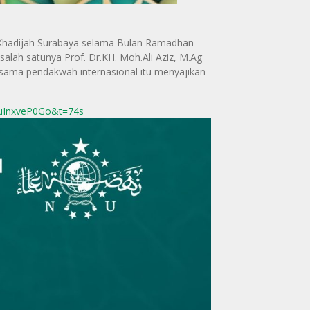
 Khadijah Surabaya selama Bulan Ramadhan
lah satunya Prof. Dr.KH. Moh.Ali Aziz, M.Ag
sama pendakwah internasional itu menyajikan
ruInxveP0Go&t=74s