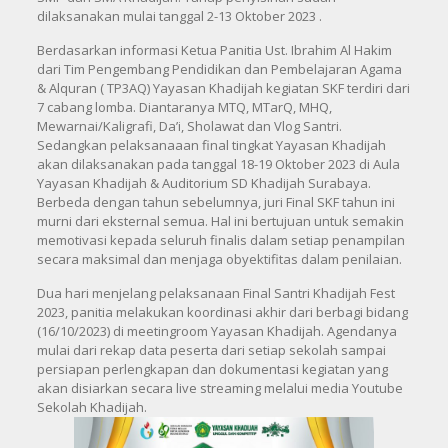
dilaksanakan mulai tanggal 2-13 Oktober 2023 .
Berdasarkan informasi Ketua Panitia Ust. Ibrahim Al Hakim
dari Tim Pengembang Pendidikan dan Pembelajaran Agama
& Alquran ( TP3AQ) Yayasan Khadijah kegiatan SKF terdiri dari
7 cabang lomba. Diantaranya MTQ, MTarQ, MHQ,
Mewarnai/Kaligrafi, Da’i, Sholawat dan Vlog Santri.
Sedangkan pelaksanaaan final tingkat Yayasan Khadijah
akan dilaksanakan pada tanggal 18-19 Oktober 2023 di Aula
Yayasan Khadijah & Auditorium SD Khadijah Surabaya.
Berbeda dengan tahun sebelumnya, juri Final SKF tahun ini
murni dari eksternal semua. Hal ini bertujuan untuk semakin
memotivasi kepada seluruh finalis dalam setiap penampilan
secara maksimal dan menjaga obyektifitas dalam penilaian.
Dua hari menjelang pelaksanaan Final Santri Khadijah Fest
2023, panitia melakukan koordinasi akhir dari berbagi bidang
(16/10/2023) di meetingroom Yayasan Khadijah. Agendanya
mulai dari rekap data peserta dari setiap sekolah sampai
persiapan perlengkapan dan dokumentasi kegiatan yang
akan disiarkan secara live streaming melalui media Youtube
Sekolah Khadijah.